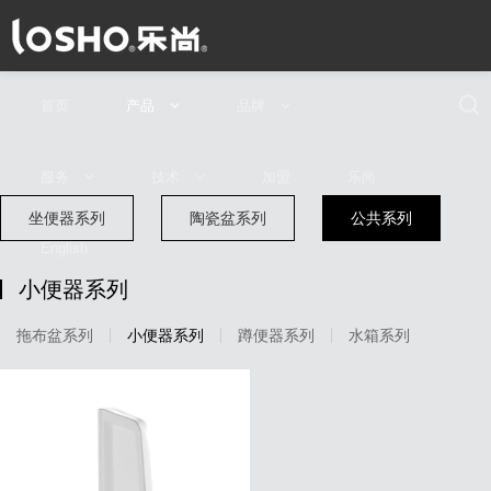
首页
产品
品牌
服务
技术
加盟
乐尚
坐便器系列
陶瓷盆系列
公共系列
English
产品推荐
所有产品
牌形象
品牌文化
品牌视频
小便器系列
拖布盆系列
小便器系列
蹲便器系列
水箱系列
常见问题
马桶技术
安装保养
水效认证