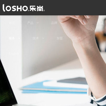
首页
产品
品牌
服务
技术
加盟
乐尚
English
牌形象
产品推荐
品牌文化
所有产品
品牌视频
常见问题
安装保养
马桶技术
水效认证